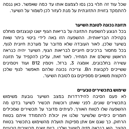
שכל עוד זה תלוי בכן נסו לצמצם אותו עד כמה שאפשר. כאן ננסה
להתמקד בזווית התזונתית על מנת לעזור לכן לשמור על השיער.
תזונה נכונה לטובת השיער
בכל הנוגע להשפעת התזונה על בריאות הגוף ישנו קונצנזוס מוחלט
בקהילה הבריאותית. ההשפעה הזו באה לידי ביטוי ביתר שאת
בשיער שלכן. לאור העובדה שלא מדובר על מערכת חיונית לגוף,
בכל מחסור ברכיבים חיוניים לבריאות הגוף, השיער יהיה כנראה
הראשון שישלם את המחיר. לאור זאת, עליכן להקפיד על תזונה
עשירה בחלבונים, אומגה 3, ברזל, ויטמין B12 ועוד ויטמינים
ששייכים לקבוצת הB. צריכה נכונה שלהם תאפשר לגוף שלכן
להקצות משאבים מספיקים גם לטובת השיער.
שימוש בתכשירים טבעיים
לא פעם הסיבה להידרדרות במצב השיער נובעת משימוש
בתכשירים שונים. לפני שאתן רוכשות תכשיר לשיער בדקו מה
ההשפעה שלו לטווח האורך. לעיתים מדובר על תכשירים שמכילים
חומרים כימיים שלשיער שלנו אין יכולת להתמודד איתם בטווח
הרחוק. כך שגם אם אתן מפיקות תועלת מהשימוש בתכשיר בטווח
הקצר, הוא כנראה מזיק לשיער שלכן. כיום ישנם תכשירים טבעיים