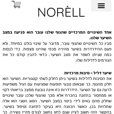
ילוג
תוכן
החזון שלנו
יצירת קשר
עמוד הבית
שאלות ותשובות
אחד השינויים המרכזיים שהגוף שלנו עובר הוא פגיעה במצב
השיער שלנו.
מבין כל השינויים שהגוף עובר, מדובר על שינוי בולט במיוחד, ולא
פעם ההידרדרות בשיער מהירה מכפי שהיינו מצפות. כדי לנסות
כמה שניתן לשפר את מצב השיער, כדאי להבין קודם כל את
הגורמים לדלילות שלו.
שיער דליל – סיבות מרכזיות
את הסיבות לדלילות בשיער ניתן לחלק לשתי קטגוריות. השיער הוא
חלק מהגוף, כך שבאופן טבעי תופעות שמגיעות עם הגיל משפיעות
לרעה גם על השיער. הידרדרות כזו אינה נובעת ממצב בריאותי לקוי
או ממחסור בתזונה בהכרח אלא מכך שהגוף שלכן עובר שינויים
שחלק מהם באים לידי ביטוי במצב השיער. הסוג השני הוא אלה
שתלויות בכן, כאשר הכוונה היא בעיקר לתזונה וטיפול בשיער.
בהקשר הזה חשוב לציין שגם לחץ נחשב לגורם מזרז נשירה, כך