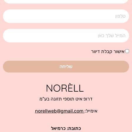
טלפון
אימייל
אישור
אישור קבלת דיוור
קבלת
דיוור
שליחה
דרופ איט תוספי תזונה בע"מ
אימייל:
norellweb@gmail.com
כתובת: כרמיאל