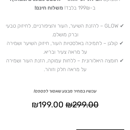
ב-199₪ בלבד!
משלוח חינם!
✔ GLOW – להזנת השיער, העור והציפורניים, לחיזוק טבעי
וברק מושלם.
✔ קולגן – לתמיכה באלסטיות העור, חיזוק השיער ושמירה
על מראה צעיר ובריא.
✔ חומצה היאלורונית – ללחות עמוקה, הזנת העור ושמירה
על מראה חלק וזוהר.
עכשיו במחיר מבצע שאסור לפספס!
המחיר
המחיר
₪
199.00
₪
299.00
המקורי
הנוכחי
היה:
הוא: