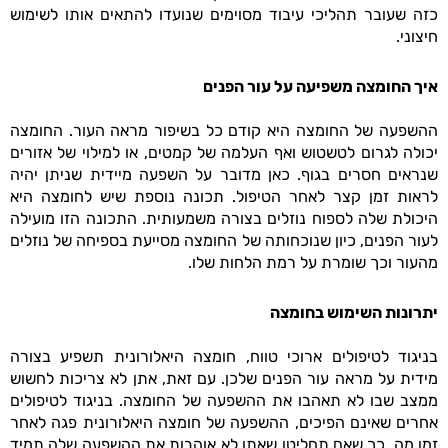
כזה שעובר תהליכי עיבוד מסוימים שנועדו להתאים אותו לשימוש
חיצוני.
איך החומצה משפיעה על עור הפנים
ההשפעה של החומצה היא קודם כל בשיפור מראה העור. החומצה
יכולה לגרום לטשטוש ואף העלמה של קמטים, או למילוי של אזורים
שנראים חסרים בגוף. כאן מדובר על השפעה מיידית שניתן יהיה
לראות זמן קצר לאחר הטיפול. תכונה נוספת שיש לחומצה היא
היכולת שלה לספוח נוזלים בצורה משמעותית. התכונה הזו מועילה
לעור הפנים, כיון שנוכחותה של החומצה מסייעת בספיחה של נוזלים
מהעור וכך שומרת על רמת הלחות שלו.
יתרונות השימוש בחומצה
בניגוד לטיפולים ארוכי טווח, חומצה היאלורונית תשפיע בצורה
מידית על מראה עור הפנים שלכן. עם זאת, אתן לא צריכות לחשוש
ממצב שבו לא תאהבו את ההשפעה של החומצה. בניגוד לטיפולים
אחרים שאינם הפיכים, ההשפעה של חומצה היאלורונית פגה לאחר
זמן מה, כך שאם תחליטו שאתן לא אוהבות את ההשפעה שלה תמיד