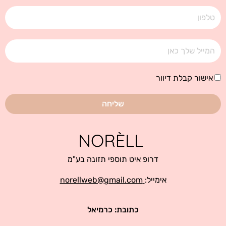
טלפון
אימייל
אישור
אישור קבלת דיוור
קבלת
דיוור
שליחה
דרופ איט תוספי תזונה בע"מ
אימייל:
norellweb@gmail.com
כתובת: כרמיאל