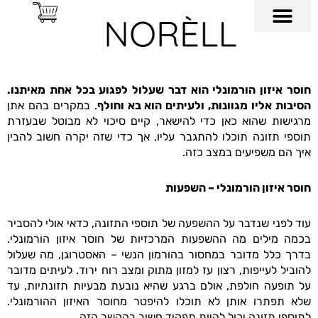
ילוג
תוכן
החזון שלנו
יצירת קשר
עמוד הבית
שאלות ותשובות
חוסר איזון הורמונלי הוא דבר שעלול לפגוע בכל אחת מאיתנו.
הסיבות אליו מגוונות, ולעיתים הוא בא וחולף
. במקרים בהם אתן
מרגישות שהוא כאן כדי להישאר, קיים סיכוי לא מבוטל שבעזרת
תוספי תזונה תוכלו להתגבר עליו, אך כדי שזה יקרה חשוב להבין
איך הם משפיעים במצב כזה.
חוסר איזון הורמונלי – השפעות
עוד לפני שנדבר על ההשפעה של תוספי התזונה, כדאי אולי להסביר
בכמה מילים מה ההשפעות המרכזיות של חוסר איזון הורמונלי.
בדרך כלל מדובר במחסור בהורמון הנשי – האסטרוגן, מה שעלול
להוביל לעייפות, רצון עז למזון מתוק ומצב רוח ירוד. לעיתים מדובר
על תופעה חולפת, אולם ברגע שהיא נובעת מבעיות תזונתיות, עד
שלא תפתרו אותן לא תוכלו להיפטר מחוסר האיזון ההורמונלי.
לתוספי תזונה יכול להיות תפקיד חשוב בהקשר הזה.